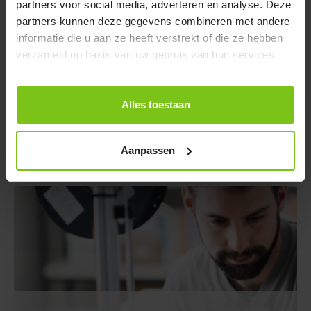
partners voor social media, adverteren en analyse. Deze
partners kunnen deze gegevens combineren met andere
informatie die u aan ze heeft verstrekt of die ze hebben
verzameld op basis van uw gebruik van hun services.
Alles toestaan
De basis
van ons bedrijf en wie wij zijn
Missie & Visie
Aanpassen