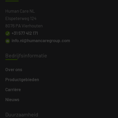
Human Care NL
Elspeterweg 124
8076 PA Vierhouten
+31 577 412 171
info.nl@humancaregroup.com
Bedri
jfsinformatie
Over ons
Productgebieden
Carrière
Nieuws
Duurz
aamheid