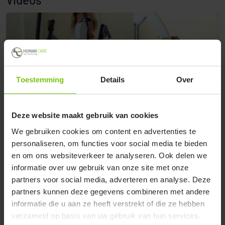
Toestemming
Details
Over
Deze website maakt gebruik van cookies
We gebruiken cookies om content en advertenties te
personaliseren, om functies voor social media te bieden
Aanbrengen van toilet tilband voor transfer van bed naar
H
en om ons websiteverkeer te analyseren. Ook delen we
Dolphin II douchestoel met gebruik van een Diana II mobiele
informatie over uw gebruik van onze site met onze
tillift.
partners voor social media, adverteren en analyse. Deze
partners kunnen deze gegevens combineren met andere
informatie die u aan ze heeft verstrekt of die ze hebben
Aanbrengen van toilet tilband voor
verzameld op basis van uw gebruik van hun services.