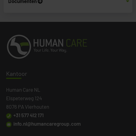
Documenten
Kanto
or
Human Care NL
Elspeterweg 124
8076 PA Vierhouten
+31 577 412 171
info.nl@humancaregroup.com