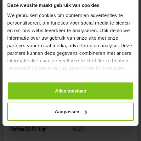
een vast achterwiel met een rem voor meer stabiliteit en
Deze website maakt gebruik van cookies
zekerheid. Hij heeft een maximale hoogte van 128 cm
We gebruiken cookies om content en advertenties te
(Staffan hoog) en kan worden ingeklapt om transport te
personaliseren, om functies voor social media te bieden
vergemakkelijken.
en om ons websiteverkeer te analyseren. Ook delen we
informatie over uw gebruik van onze site met onze
partners voor social media, adverteren en analyse. Deze
partners kunnen deze gegevens combineren met andere
informatie die u aan ze heeft verstrekt of die ze hebben
verzameld op basis van uw gebruik van hun services.
Product specificatie
Alles toestaan
Product Name
Article Number
Aanpassen
Staffan RA 59 Low
42221
Staffan RA 59 High
42231