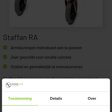
Staffan RA
Armleuningen individueel aan te passen
Zeer geschikt voor smalle ruimtes
Stabiel en gemakkelijk te manoeuvreren
Staffan RA is een zeer wendbare rollator voor gebruik
binnenshuis. Deze rollator is slechts 59 cm breed, wat zelfs
bewegen in kleine ruimtes eenvoudig maakt. Staffan RA
Toestemming
Details
Over
heeft ook verstelbare onderarmschalen die de gebruiker
een stevige en ergonomische grip bieden. Staffan RA heeft