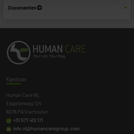
Documenten
Kanto
or
Human Care NL
Elspeterweg 124
8076 PA Vierhouten
+31 577 412 171
info.nl@humancaregroup.com