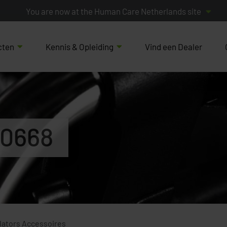
You are now at the Human Care Netherlands site
cten
Kennis & Opleiding
Vind een Dealer
10668
lators Accessoires