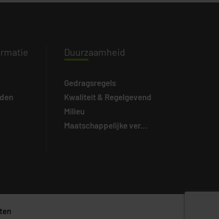
ormatie
Duurz
aamheid
Gedragsregels
eden
Kwaliteit & Regelgevend
Milieu
Maatschappelijke ver...
ten