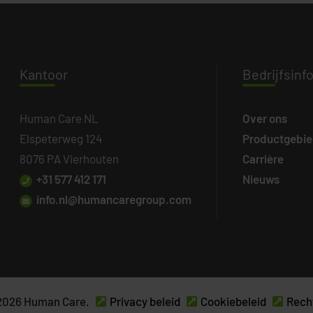
Kanto
or
Bedri
jfsinf
Human Care NL
Over ons
Elspeterweg 124
Productgebi
8076 PA Vierhouten
Carrière
+31 577 412 171
Nieuws
info.nl@humancaregroup.com
2026 Human Care.
Privacy beleid
Cookiebeleid
Rech