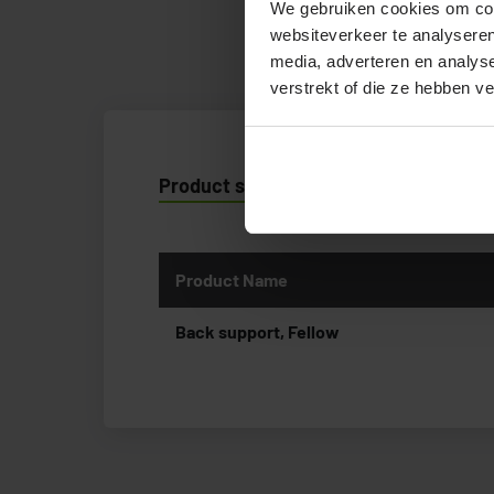
We gebruiken cookies om cont
websiteverkeer te analyseren
media, adverteren en analys
verstrekt of die ze hebben v
Product specificatie
Product Name
Back support, Fellow