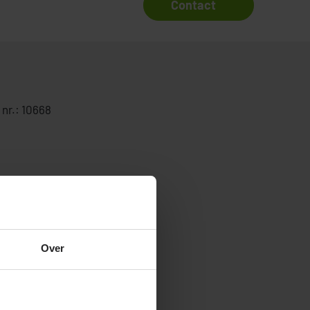
Contact
 nr.: 10668
Over