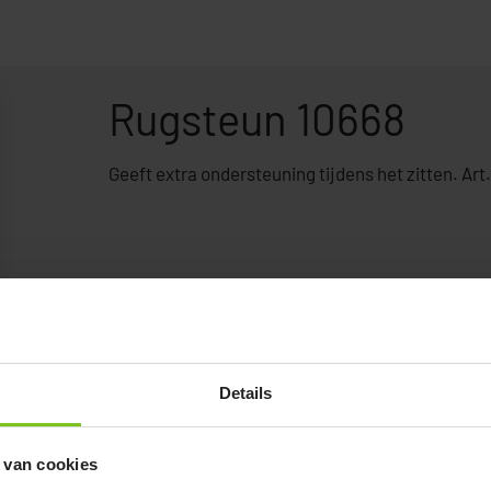
Rugsteun 10668
Geeft extra ondersteuning tijdens het zitten. Art.
Details
 van cookies