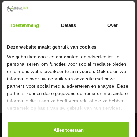
Toestemming
Details
Over
Product specificatie
Deze website maakt gebruik van cookies
We gebruiken cookies om content en advertenties te
Product Name
Article number
personaliseren, om functies voor social media te bieden
en om ons websiteverkeer te analyseren. Ook delen we
Tray, Fellow
08806
informatie over uw gebruik van onze site met onze
partners voor social media, adverteren en analyse. Deze
Documenten
partners kunnen deze gegevens combineren met andere
informatie die u aan ze heeft verstrekt of die ze hebben
verzameld op basis van uw gebruik van hun services.
Alles toestaan