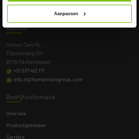
Aanpassen
Kanto
or
Human Care NL
Elspeterweg 124
8076 PA Vierhouten
+31 577 412 171
info.nl@humancaregroup.com
Bedri
jfsinformatie
Over ons
Productgebieden
Carrière