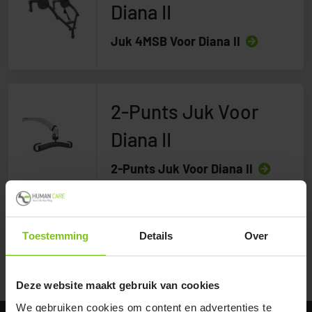
Diana II
Juk 4MSB Voor Diana II
2-Punts Juk Voor
Diana II
2-Punts Juk Voor Diana II
Terug naar Til-oplossingen
Toestemming
Details
Over
Terug naar alle producten
Deze website maakt gebruik van cookies
We gebruiken cookies om content en advertenties te