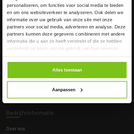
personaliseren, om functies voor social media te bieden
en om ons websiteverkeer te analyseren. Ook delen we
informatie over uw gebruik van onze site met onze
partners voor social media, adverteren en analyse. Deze
partners kunnen deze gegevens combineren met andere
informatie die u aan ze heeft verstrekt of die ze hebben
Kanto
or
verzameld op basis van uw gebruik van hun services.
Human Care NL
Alles toestaan
Elspeterweg 124
8076 PA Vierhouten
+31 577 412 171
Aanpassen
info.nl@humancaregroup.com
Bedri
jfsinformatie
Over ons